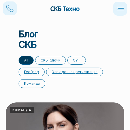
Блог
СКБ
Техно
All
СКБ Ключи
СУП
ГеоГраф
Электронная регистрация
Команда
КОМАНДА