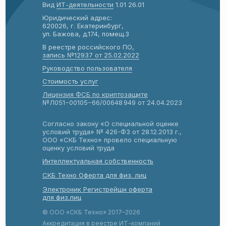
Вид
ИТ-деятельности
1.01 26.01
Юридический адрес:
620026, г. Екатеринбург,
ул. Бажова, д.174, помещ.3
В реестре российского ПО,
запись №12937 от 25.02.2022
Руководство пол
ьзователя
Стоимость услуг
Лицензия ФСБ по криптозащите
№Л051−00105−66/00648 949 от 24.04.2023
Согласно закону «О специальной оценке
условий труда» № 426-ФЗ от 28.12.2013 г.,
ООО «СКБ Техно» провело специальную
оценку условий труда
Интеллектуальная собственность
СКБ Техно Оферта для физ. лиц
Электроник Регистрейшн оферта
для физ.лиц
© ООО «СКБ Техно» 2017–2026
Аккредитация в реестре ИТ-компаний