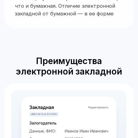
у ипотеки изменились условия, внести
коррективы в электронную закладную
можно быстро: для этого не придется
переделывать весь документ
Безопасное хранение
Электронные закладные не занимают
физическое пространство. Они хранятся
в специальном защищенном Депозитарии,
благодаря чему их невозможно потерять,
подделать или повредить