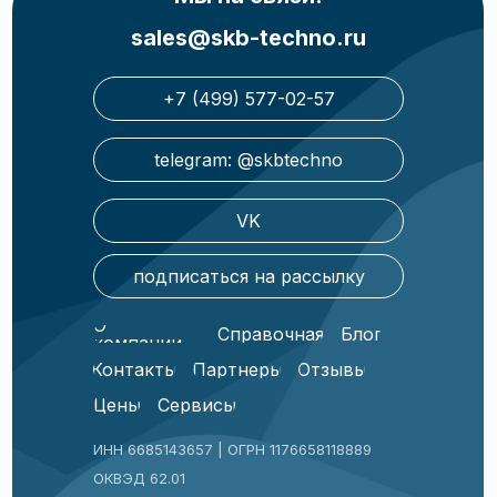
sales@skb-techno.ru
+7 (499) 577-02-57
telegram: @skbtechno
VK
подписаться на рассылку
О
Справочная
Блог
компании
Контакты
Партнеры
Отзывы
Цены
Сервисы
ИНН 6685143657 | ОГРН 1176658118889
ОКВЭД 62.01