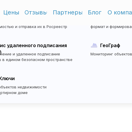
Цены
Отзывы
Партнеры
Блог
О комп
тронная регистрация
Электронны
Перейти в ЛК
е электронных сделок
Перевод бумажных з
мостью и отправка их в Росреестр
формат и формирован
ис удаленного подписания
ГеоГраф
)
нение и удаленное подписание
Мониторинг объекто
в в едином безопасном пространстве
Ключи
объектов недвижимости
артирном доме