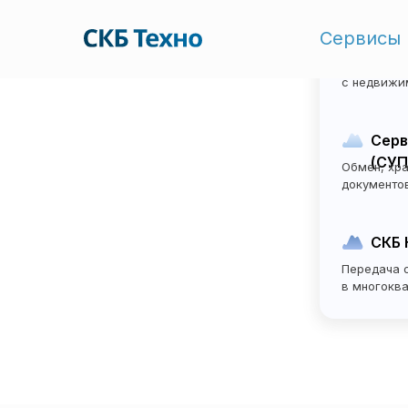
Сервисы
Элек
Оформлени
с недвижи
Серв
(СУП
Обмен, хра
документо
СКБ 
Передача 
в многокв