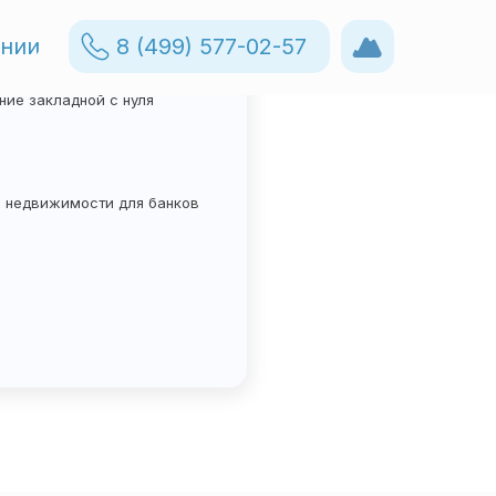
ании
8 (499) 577-02-57
8 (499) 577-02-57
е закладные
акладных в электронный
ие закладной с нуля
в недвижимости для банков