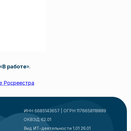
«
В работе
».
е Росреестра
ИНН 6685143657 | ОГРН 1176658118889
ОКВЭД 62.01
Вид
ИТ-деятельности
1.01 26.01