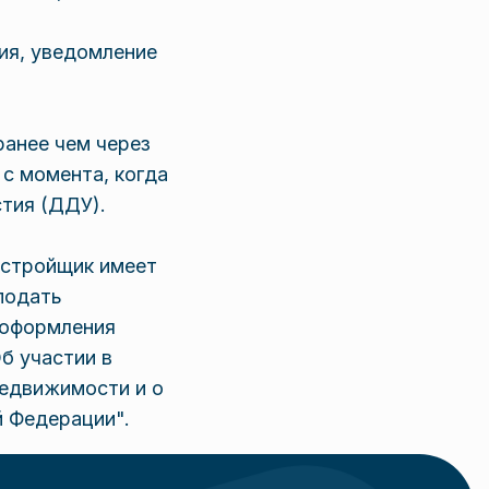
ия, уведомление
ранее чем через
 с момента, когда
тия (ДДУ).
астройщик имеет
подать
 оформления
Об участии в
недвижимости и о
й Федерации".