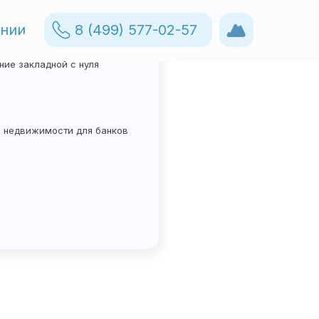
ании
8 (499) 577-02-57
8 (499) 577-02-57
е закладные
акладных в электронный
ие закладной с нуля
в недвижимости для банков