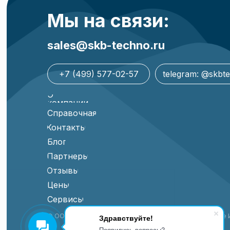
Мы на связи:
sales@skb-techno.ru
+7 (499) 577-02-57
telegram: @skbt
О
компании
Справочная
Контакты
Блог
Партнеры
Отзывы
Цены
Сервисы
© ООО «СКБ Техно» 2017–2026
Аккредитация в реестре 
Здравствуйте!
Появились вопросы?