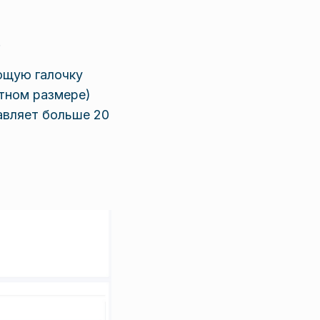
.
ующую галочку
тном размере)
авляет больше 20