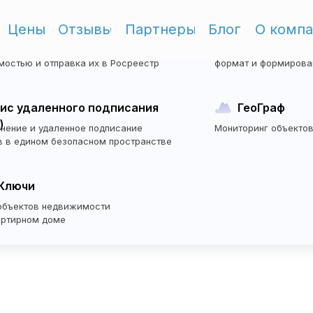
Цены
Отзывы
Партнеры
Блог
О комп
тронная регистрация
Электронны
Перейти в ЛК
е электронных сделок
Перевод бумажных з
мостью и отправка их в Росреестр
формат и формирован
ис удаленного подписания
ГеоГраф
)
нение и удаленное подписание
Мониторинг объекто
в в едином безопасном пространстве
Ключи
объектов недвижимости
артирном доме