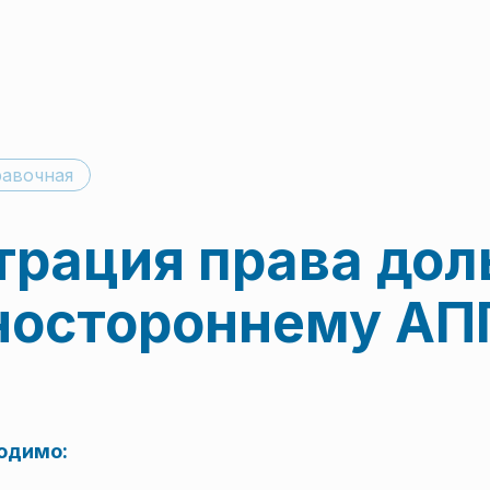
авочная
трация права до
ностороннему АП
одимо: