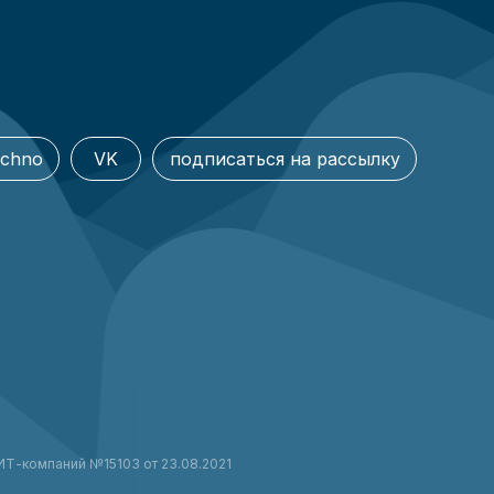
echno
VK
подписаться на рассылку
ИТ-компаний №15103 от 23.08.2021