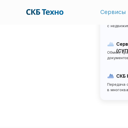
Сервисы
Элек
Оформлени
с недвижи
Серв
(СУП
Обмен, хра
документо
СКБ 
Передача 
в многокв