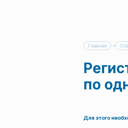
Главная
Спр
Регис
по од
Для этого необх