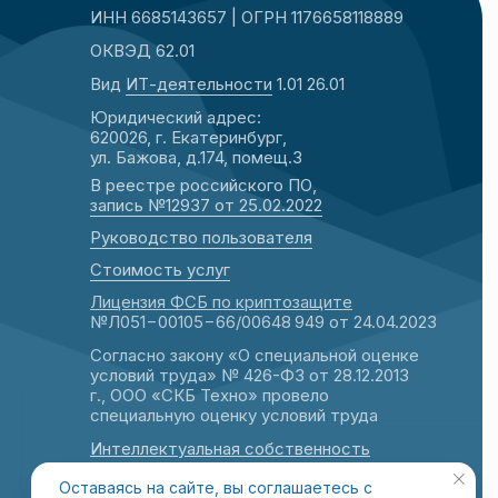
ИНН 6685143657 | ОГРН 1176658118889
ОКВЭД 62.01
Вид
ИТ-деятельности
1.01 26.01
Юридический адрес:
620026, г. Екатеринбург,
ул. Бажова, д.174, помещ.3
В реестре российского ПО,
запись №12937 от 25.02.2022
Руководство пол
ьзователя
Стоимость услуг
Лицензия ФСБ по криптозащите
№Л051−00105−66/00648 949 от 24.04.2023
Согласно закону «О специальной оценке
условий труда» № 426-ФЗ от 28.12.2013
г., ООО «СКБ Техно» провело
специальную оценку условий труда
Интеллектуальная собственность
СКБ Техно Оферта для физ. лиц
Оставаясь на сайте, вы соглашаетесь с