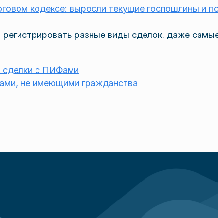
оговом кодексе: выросли текущие госпошлины и п
м регистрировать разные виды сделок, даже самы
 сделки с ПИФами
цами, не имеющими гражданства