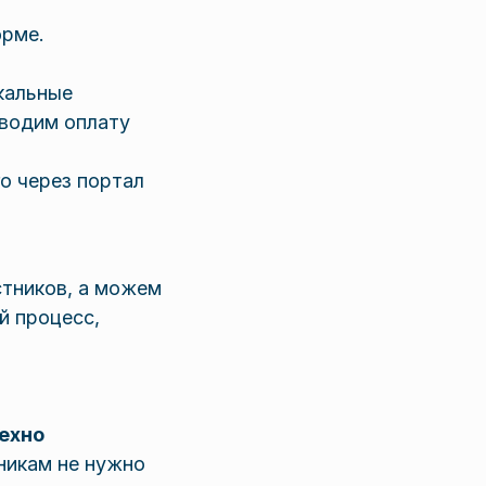
орме.
кальные
водим оплату
о через портал
стников, а можем
й процесс,
Техно
никам не нужно