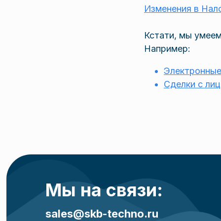
Изменения в Нал
Кстати, мы умее
Например:
Электронные
Сделки с ли
Мы на связи:
sales@skb-techno.ru