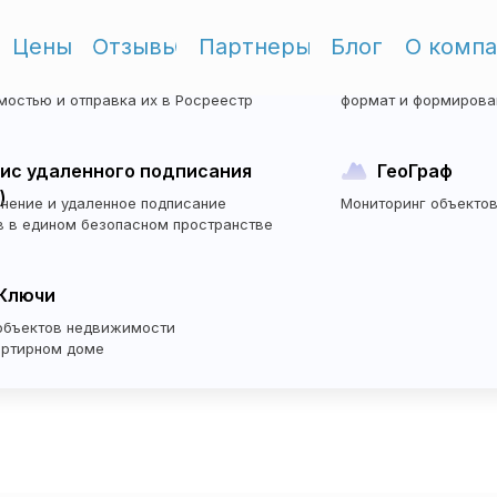
Цены
Отзывы
Партнеры
Блог
О комп
тронная регистрация
Электронны
Перейти в ЛК
е электронных сделок
Перевод бумажных з
мостью и отправка их в Росреестр
формат и формирован
ис удаленного подписания
ГеоГраф
)
нение и удаленное подписание
Мониторинг объекто
в в едином безопасном пространстве
Ключи
объектов недвижимости
артирном доме