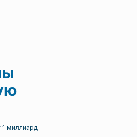
ны
ую
 1 миллиард