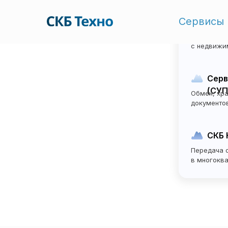
Сервисы
Элек
Оформлени
с недвижи
Серв
(СУП
Обмен, хра
документо
СКБ 
Передача 
в многокв