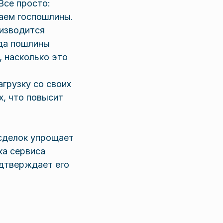
Все просто:
ваем госпошлины.
оизводится
гда пошлины
 насколько это
грузку со своих
х, что повысит
сделок упрощает
ка сервиса
одтверждает его