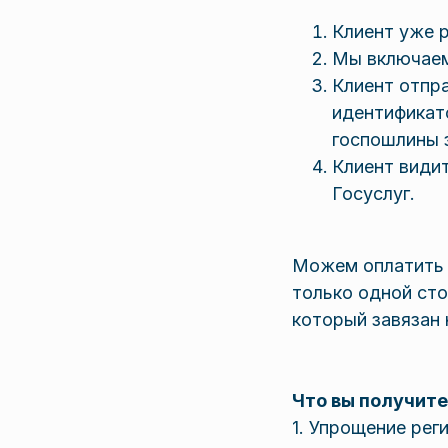
Клиент уже 
Мы включаем
Клиент отпр
идентификат
госпошлины 
Клиент види
Госуслуг.
Можем оплатить в
только одной сто
который завязан 
Что вы получите
1. Упрощение ре