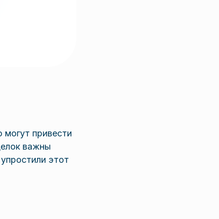
ю могут привести
делок важны
 упростили этот