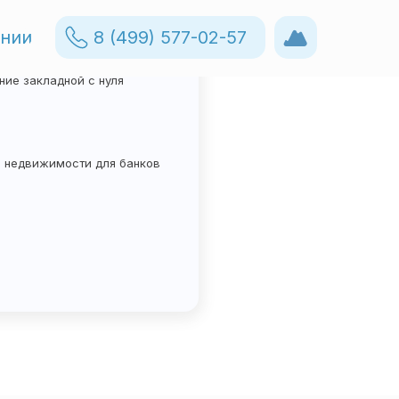
ании
8 (499) 577-02-57
8 (499) 577-02-57
е закладные
акладных в электронный
ие закладной с нуля
в недвижимости для банков