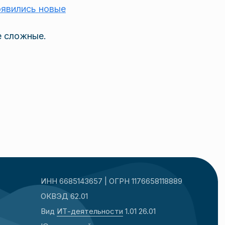
оявились новые
е сложные.
ИНН 6685143657 | ОГРН 1176658118889
ОКВЭД 62.01
Вид
ИТ-деятельности
1.01 26.01