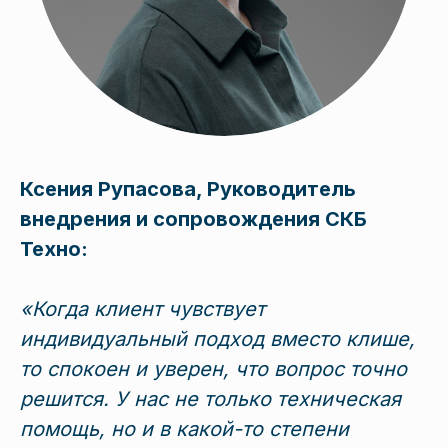
Позвоните мне
Отправить предложение на почту
Отправить контакты
Ксения Рупасова, Руководитель
Нажимая кнопку «Отправить контакты»,
вы даете
Согласие на обработку
внедрения и сопровождения СКБ
персональных данных
в соответствии с
Политикой конфиденциальности
.
Техно:
«Когда клиент чувствует
индивидуальный подход вместо клише,
то спокоен и уверен, что вопрос точно
решится. У нас не только техническая
помощь, но и в какой-то степени